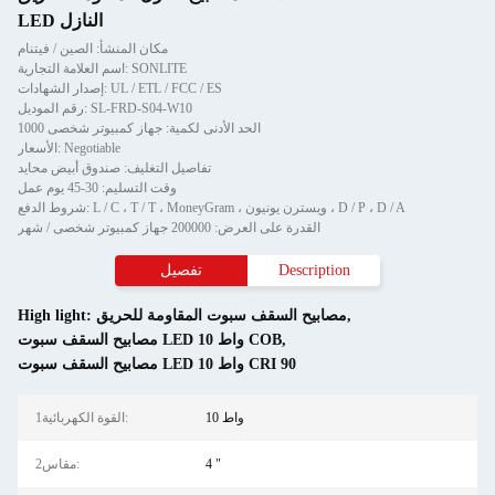
LED النازل
مكان المنشأ: الصين / فيتنام
اسم العلامة التجارية: SONLITE
إصدار الشهادات: UL / ETL / FCC / ES
رقم الموديل: SL-FRD-S04-W10
الحد الأدنى لكمية: جهاز كمبيوتر شخصى 1000
الأسعار: Negotiable
تفاصيل التغليف: صندوق أبيض محايد
وقت التسليم: 30-45 يوم عمل
شروط الدفع: L / C ، T / T ، MoneyGram ، ويسترن يونيون ، D / P ، D / A
القدرة على العرض: 200000 جهاز كمبيوتر شخصى / شهر
Description
تفصيل
,
مصابيح السقف سبوت المقاومة للحريق
High light:
,
مصابيح السقف سبوت LED 10 واط COB
مصابيح السقف سبوت LED 10 واط CRI 90
10 واط
1القوة الكهربائية:
4 "
2مقاس: