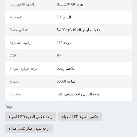
AC120V 60 هرتز
3الجهد االكهربى:
700 إل إم
4لومينز:
5-100٪ (0-10 فولت أو ترياك)
5نطاق يعتم:
110 درجة
6زاوية الشعاع:
7CRI:
90
5cct للاختيار
8درجة حرارة اللون:
50000 ساعة
9عمر:
ضوء النازل راحة تصنيف النار
10طلب:
Tags:
أضواء LED عكس الضوء
أضواء LED راحة عكس الضوء
إضاءة LED راحة بدون إطار