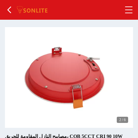
2
/
6
مصابيح النازل المقاومة للحريق، COB 5CCT CRI 90 10W