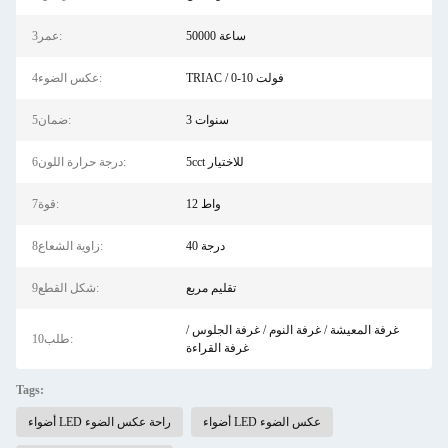
50000 ساعة
3عمر:
TRIAC / 0-10 فولت
4عكس الضوء:
3 سنوات
5ضمان:
5cct للاختيار
6درجة حرارة اللون:
12 واط
7قوة:
40 درجة
8زاوية الشعاع:
تقليم مربع
9شكل القطع:
غرفة المعيشة / غرفة النوم / غرفة الجلوس /
10طلب:
غرفة القراءة
Tags:
أضواء LED عكس الضوء
أضواء LED راحة عكس الضوء