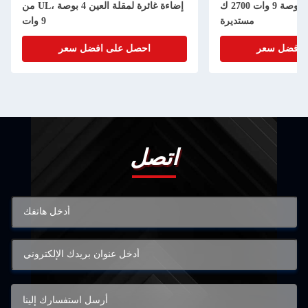
غير اللامع مقاس 3.5 بوصة 9 وات 2700 ك
من UL، إضاءة غائرة لمقلة العين 4 بوصة
مستديرة
9 وات
 افضل سعر
احصل على افضل سعر
اتصل