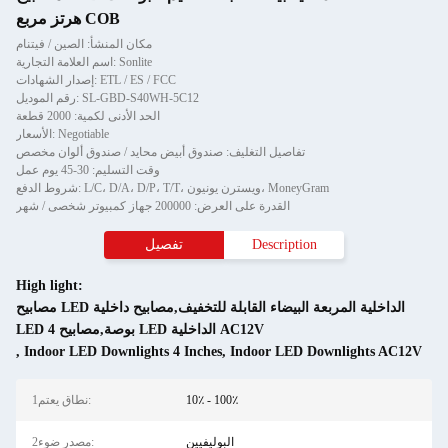
هرتز مربع COB
مكان المنشأ: الصين / فيتنام
اسم العلامة التجارية: Sonlite
إصدار الشهادات: ETL / ES / FCC
رقم الموديل: SL-GBD-S40WH-5C12
الحد الأدنى لكمية: 2000 قطعة
الأسعار: Negotiable
تفاصيل التغليف: صندوق أبيض محايد / صندوق ألوان مخصص
وقت التسليم: 30-45 يوم عمل
شروط الدفع: L/C، D/A، D/P، T/T، ويسترن يونيون، MoneyGram
القدرة على العرض: 200000 جهاز كمبيوتر شخصى / شهر
Description
تفصيل
High light:
مصابيح LED الداخلية المربعة البيضاء القابلة للتخفيف,مصابيح داخلية
LED 4 بوصة,مصابيح LED الداخلية AC12V
,
Indoor LED Downlights 4 Inches
,
Indoor LED Downlights AC12V
10٪ - 100٪
1نطاق يعتم:
البوليفيين
2مصدر ضوء: