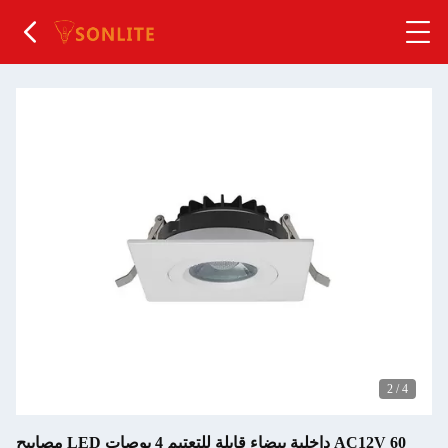
2
/
4
مصابيح LED داخلية بيضاء قابلة للتعتيم 4 بوصات AC12V 60