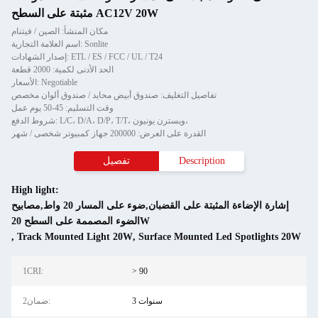
مثبتة على السطح AC12V 20W
مكان المنشأ: الصين / فيتنام
اسم العلامة التجارية: Sonlite
إصدار الشهادات: ETL / ES / FCC / UL / T24
الحد الأدنى لكمية: 2000 قطعة
الأسعار: Negotiable
تفاصيل التغليف: صندوق أبيض محايد / صندوق ألوان مخصص
وقت التسليم: 45-50 يوم عمل
شروط الدفع: L/C، D/A، D/P، T/T، ويسترن يونيون،
القدرة على العرض: 200000 جهاز كمبيوتر شخصى / شهر
Description
تفصيل
High light:
إشارة الإضاءة المثبتة على القضبان,ضوء على المسار 20 واط,مصابيح
الضوء المصممة على السطح 20W
,
Track Mounted Light 20W
,
Surface Mounted Led Spotlights 20W
1CRI:
> 90
3 سنوات
2ضمان: