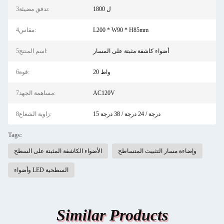
1800 ل
3تدفق مضيئة:
L200 * W90 * H85mm
4مقاس:
أضواء كاشفة مثبتة على المسار
5اسم المنتج:
20 واط
6قوة:
AC120V
7مساهمة الجهد:
15 درجة / 24 درجة / 38 درجة
8زاوية الشعاع:
Tags:
وإضاءة مسار التثبيت المتساطح
الأضواء الكاشفة المثبتة على السطح
وأضواء LED السطحية
Similar Products