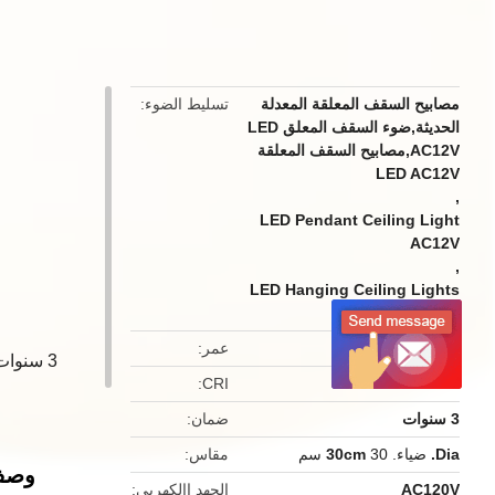
button
مصابيح السقف المعلقة المعدلة
تسليط الضوء
الحديثة,ضوء السقف المعلق LED
AC12V,مصابيح السقف المعلقة
LED AC12V
,
LED Pendant Ceiling Light
AC12V
,
LED Hanging Ceiling Lights
AC12V
50000 ساعة
عمر
3 سنوات الضمان مصابيح السقف معلقة LED الحديثة مع CRI> 80
CRI
> 80
3 سنوات
ضمان
Dia.
ضياء.
30 سم
30cm
مقاس
وصف 
AC120V
الجهد االكهربى