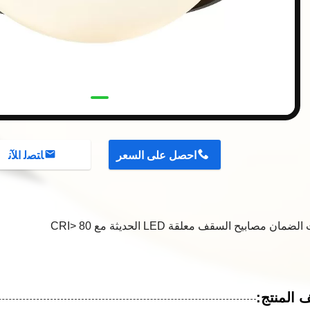
احصل على السعر
ﺎﺘﺼﻟ ﺍﻶﻧ
المنتج: