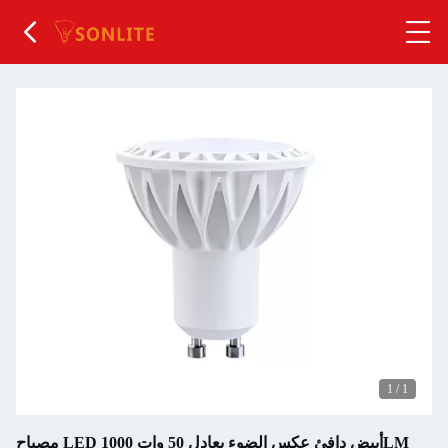
1
/
1
مصباح LED أبيض دافئ عكس الضوء يعادل 50 وات 1000LM