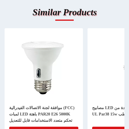
Similar Products
مصابيح LED عاكسة للضوء ومعتمدة من
موافقة لجنة الاتصالات الفيدرالية (FCC)
لموقع الرطب
لمبات LED باهتة PAR20 E26 5000K
تحكم متعدد الاستخدامات قابل للتعديل