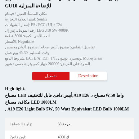
GU10 للإضاءة المنزلية
مكان المنشأ: الصين / فيتنام
اسم العلامة التجارية: Sonlite
إصدار الشهادات: ES / FCC / UL / T24
رقم الموديل: إس إل-LBGU10-5W-4000K
الحد الأدنى لكمية: 5000 قطعة
الأسعار: Negotiable
تفاصيل التغليف: صندوق أبيض محايد / صندوق ألوان مخصص
وقت التسليم: 30-45 يوم عمل
شروط الدفع: L/C، D/A، D/P، T/T، ويسترن يونيون، MoneyGram
القدرة على العرض: 200000 جهاز كمبيوتر شخصى / شهر
Description
تفصيل
High light:
مصباح LED أبيض دافئ قابل للتخفيف,A19 E26 مصباح 5W,50 واط
مكافئ مصباح LED 1000LM
,
A19 E26 Light Bulb 5W
,
50 Watt Equivalent LED Bulb 1000LM
38 درجة
1زاوية الشعاع:
4000 ك
2لون فاتح: