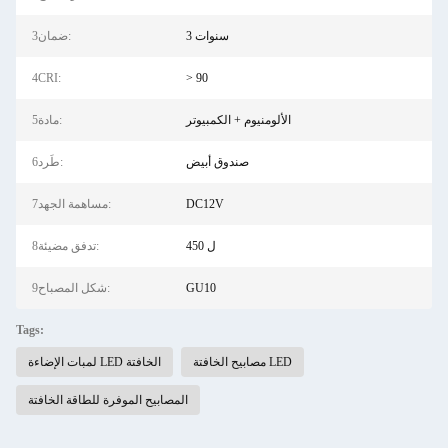
3 سنوات
3ضمان:
4CRI:
> 90
الألومنيوم + الكمبيوتر
5مادة:
صندوق أبيض
6طَرد:
DC12V
7مساهمة الجهد:
450 ل
8تدفق مضيئة:
GU10
9شكل المصباح:
Tags:
مصابيح الخافتة LED
لمبات الإضاءة LED الخافتة
المصابيح الموفرة للطاقة الخافتة