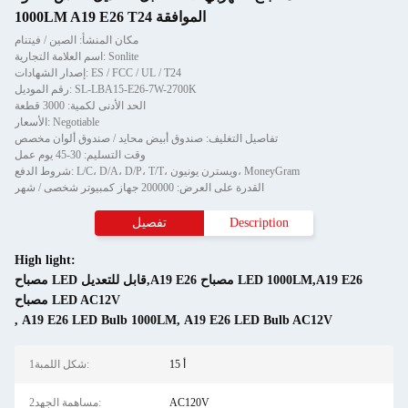
1000LM A19 E26 T24 الموافقة
مكان المنشأ: الصين / فيتنام
اسم العلامة التجارية: Sonlite
إصدار الشهادات: ES / FCC / UL / T24
رقم الموديل: SL-LBA15-E26-7W-2700K
الحد الأدنى لكمية: 3000 قطعة
الأسعار: Negotiable
تفاصيل التغليف: صندوق أبيض محايد / صندوق ألوان مخصص
وقت التسليم: 30-45 يوم عمل
شروط الدفع: L/C، D/A، D/P، T/T، ويسترن يونيون، MoneyGram
القدرة على العرض: 200000 جهاز كمبيوتر شخصى / شهر
Description
تفصيل
High light:
مصباح LED قابل للتعديل,A19 E26 مصباح LED 1000LM,A19 E26
مصباح LED AC12V
,
A19 E26 LED Bulb 1000LM
,
A19 E26 LED Bulb AC12V
أ 15
1شكل اللمبة:
AC120V
2مساهمة الجهد: