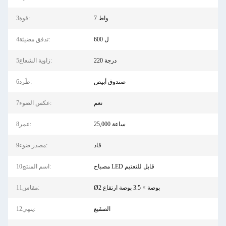
7 واط
3قوة:
600 ل
4تدفق مضيئة:
220 درجة
5زاوية الشعاع:
صندوق أبيض
6طَرد:
نعم
7عكس الضوء:
25,000 ساعة
8عمر:
قاد
9مصدر ضوء:
مصباح LED قابل للتعتيم
10اسم المنتج:
Ø2 بوصة × 3.5 بوصة ارتفاع
11مقاس:
الصقيع
12ينهي: