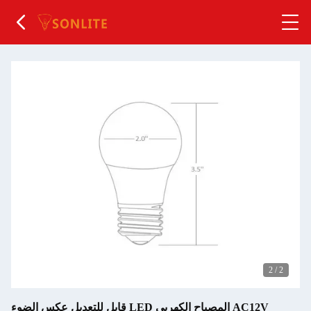
2
/
2
قابل للتعديل عكس الضوء LED المصباح الكهربي AC12V