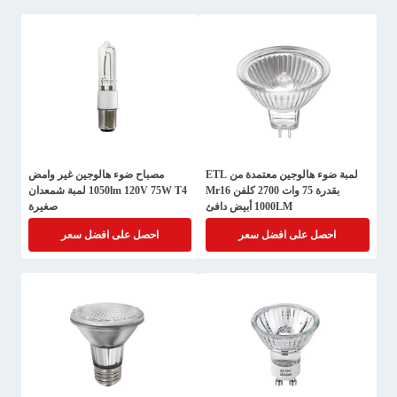
لمبة ضوء هالوجين معتمدة من ETL
مصباح ضوء هالوجين غير وامض
بقدرة 75 وات 2700 كلفن Mr16
1050lm 120V 75W T4 لمبة شمعدان
1000LM أبيض دافئ
صغيرة
احصل على افضل سعر
احصل على افضل سعر