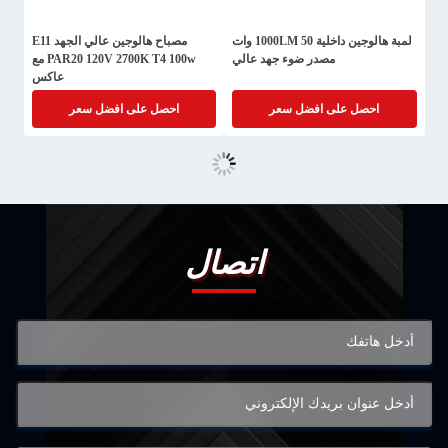
لمبة هالوجين داخلية 1000LM 50 وات
مصباح هالوجين عالي الجهد E11
مصدر ضوء جهد عالي
PAR20 120V 2700K T4 100w مع
عاكس
احصل على افضل سعر
احصل على افضل سعر
اتصال