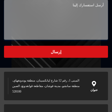
إرسال
المبنى 1، رقم 12 شارع ليانكسينان، منطقة يوندونغهاي،
منطقة سانشو، مدينة فوشان، مقاطعة قوانغدونغ، الصين
عنوان
528100